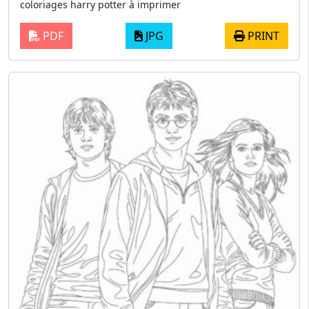
coloriages harry potter à imprimer
PDF
JPG
PRINT