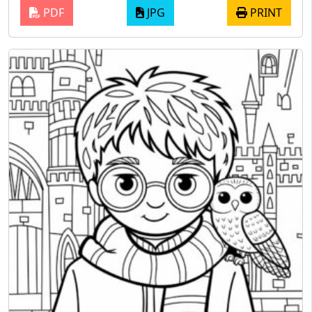
PDF
JPG
PRINT