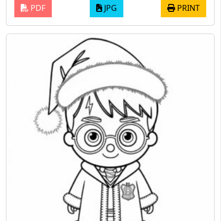
PDF
JPG
PRINT