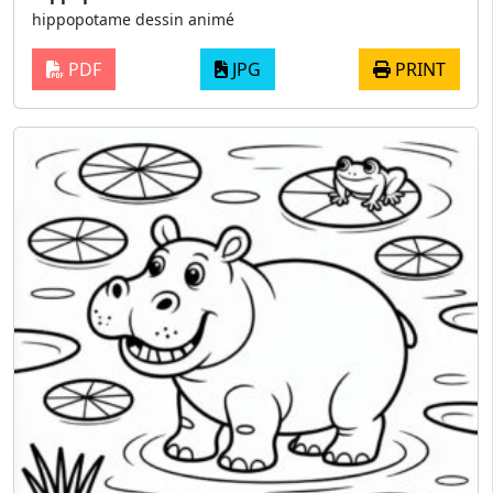
hippopotame dessin animé
PDF
JPG
PRINT