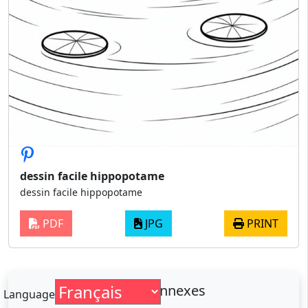
dessin facile hippopotame
dessin facile hippopotame
PDF
JPG
PRINT
Sujets connexes
Language