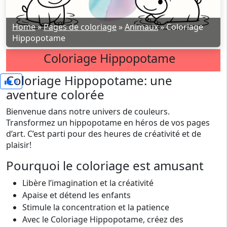
Home
»
Pages de coloriage
»
Animaux
»
Coloriage
Hippopotame
Coloriage Hippopotame
Coloriage Hippopotame: une
0
aventure colorée
Bienvenue dans notre univers de couleurs.
Transformez un hippopotame en héros de vos pages
d’art. C’est parti pour des heures de créativité et de
plaisir!
Pourquoi le coloriage est amusant
Libère l’imagination et la créativité
Apaise et détend les enfants
Stimule la concentration et la patience
Avec le Coloriage Hippopotame, créez des