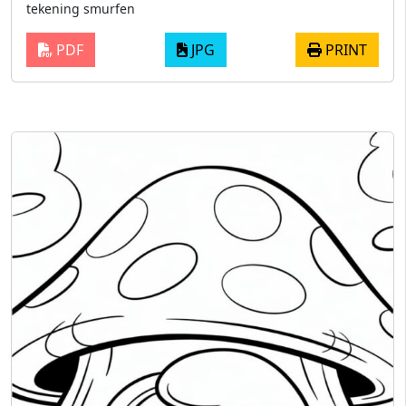
tekening smurfen
PDF
JPG
PRINT