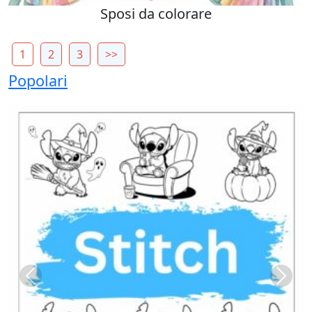
Sposi da colorare
1
2
3
>>
Popolari
Previous
Next