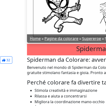
Home
»
Pagine da colorare
»
Supereroe
»
Spiderma
Spiderman da Colorare: avven
32
Benvenuto nel mondo di Spiderman da Colorar
gratuite stimolano fantasia e gioia. Pronto a 
Perché colorare fa divertire t
Stimola creatività e immaginazione
Rilassa e aiuta a concentrarsi
Migliora la coordinazione mano-occhio