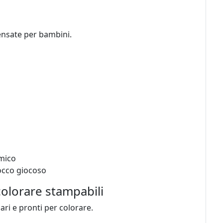
ensate per bambini.
amico
tocco giocoso
colorare stampabili
ari e pronti per colorare.