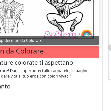
Spiderman da Colorare
n da Colorare
ture colorate ti aspettano
e! Dagli superpoteri alle ragnatele, le pagine
dare vita al tuo eroe con colori vivaci?
anto