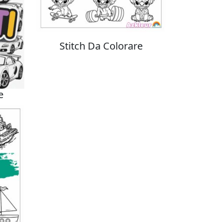
Stitch Da Colorare
e