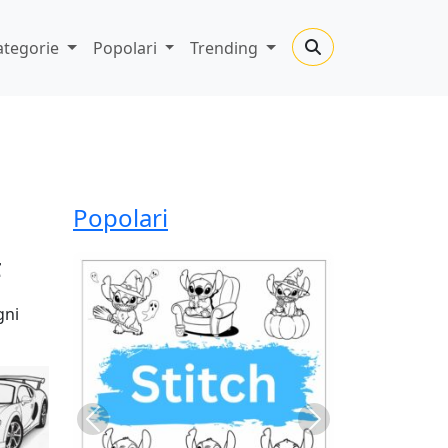
ategorie
Popolari
Trending
Popolari
F
gni
Previous
Next