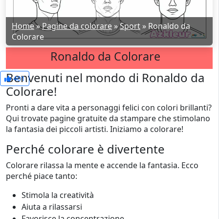
Home
»
Pagine da colorare
»
Sport
»
Ronaldo da
Colorare
Ronaldo da Colorare
Benvenuti nel mondo di Ronaldo da
401
Colorare!
Pronti a dare vita a personaggi felici con colori brillanti?
Qui trovate pagine gratuite da stampare che stimolano
la fantasia dei piccoli artisti. Iniziamo a colorare!
Perché colorare è divertente
Colorare rilassa la mente e accende la fantasia. Ecco
perché piace tanto:
Stimola la creatività
Aiuta a rilassarsi
Favorisce la concentrazione