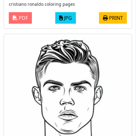
cristiano ronaldo coloring pages
PDF
JPG
PRINT