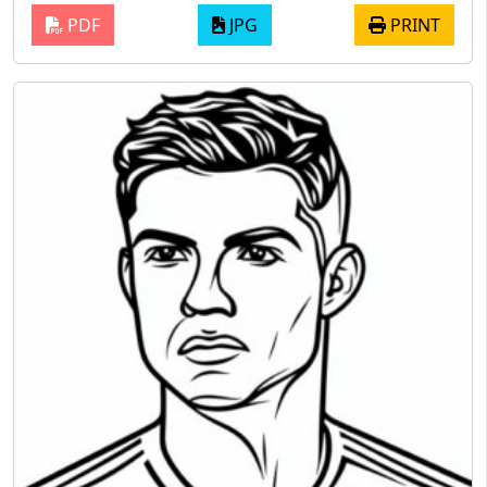
PDF
JPG
PRINT