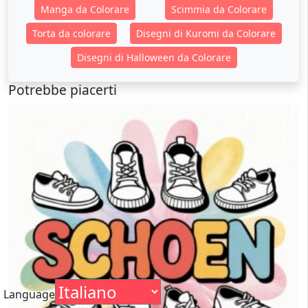
Manga da Colorare
Scimmia da Colorare
Torta da colorare
Disegni di Kuromi da Colorare
Disegni di Halloween da Colorare
Potrebbe piacerti
Language