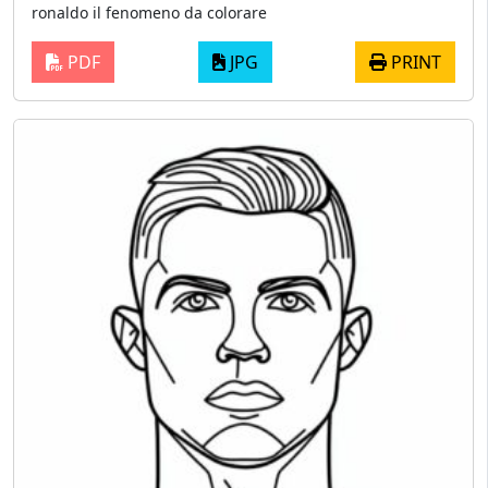
ronaldo il fenomeno da colorare
PDF
JPG
PRINT