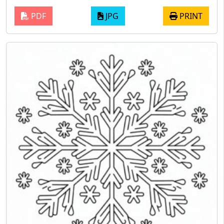
PDF
JPG
PRINT