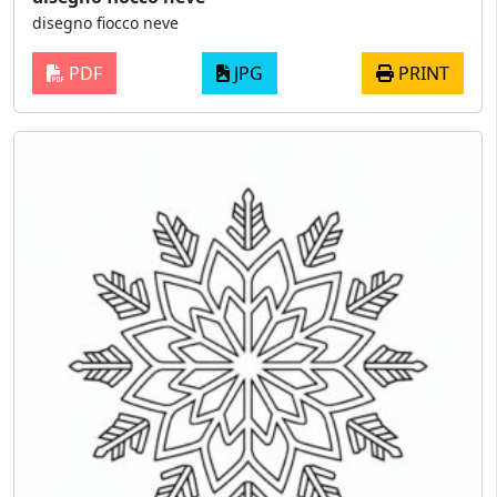
disegno fiocco neve
PDF
JPG
PRINT