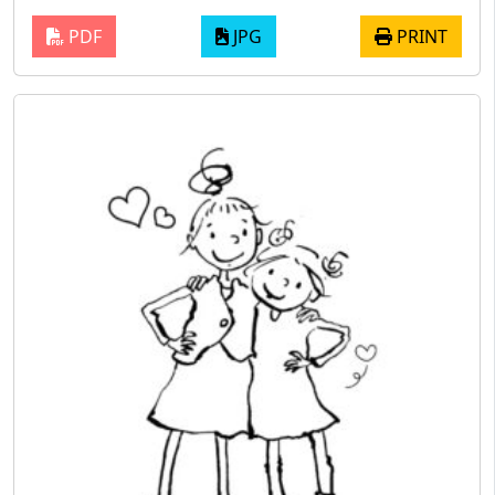
PDF
JPG
PRINT