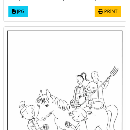
JPG
PRINT