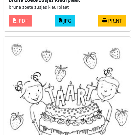
bruna zoete zusjes kleurplaat
bruna zoete zusjes kleurplaat
PDF
JPG
PRINT