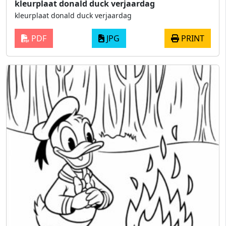
kleurplaat donald duck verjaardag
kleurplaat donald duck verjaardag
PDF
JPG
PRINT