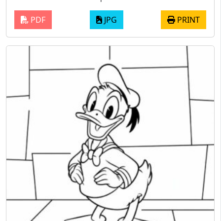
PDF
JPG
PRINT