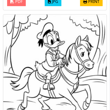
PDF
JPG
PRINT