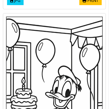
JPG
PRINT