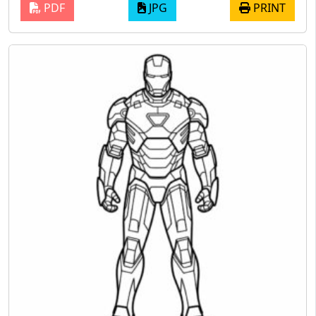
PDF
JPG
PRINT