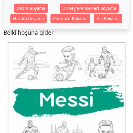
Zebra Boyama
Disney Prensesleri Boyama
Naruto boyama
Kanguru Boyama
Kış Boyama
Belki hoşuna gider