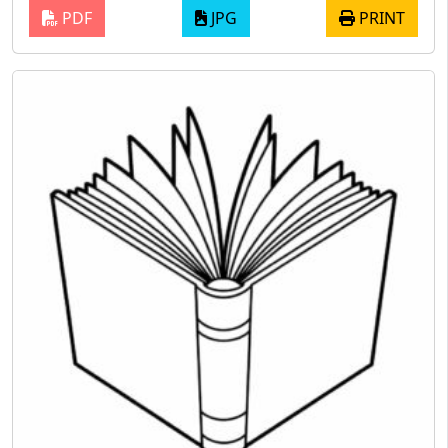
PDF
JPG
PRINT