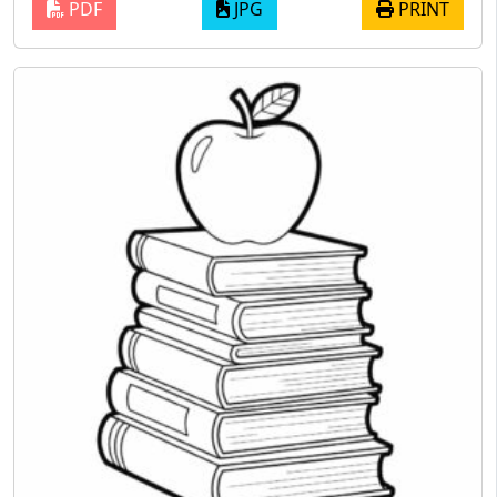
PDF
JPG
PRINT