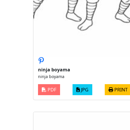
ninja boyama
ninja boyama
PDF
JPG
PRINT