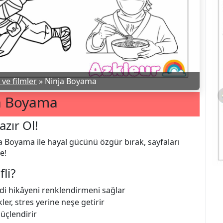
ve filmler
»
Ninja Boyama
a Boyama
zır Ol!
ja Boyama ile hayal gücünü özgür bırak, sayfaları
e!
li?
kendi hikâyeni renklendirmeni sağlar
ler, stres yerine neşe getirir
güçlendirir