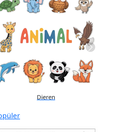
Previous
Next
Disney
opüler