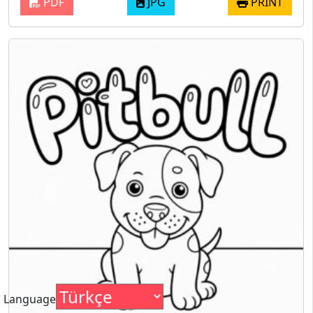
PDF
JPG
PRINT
Language