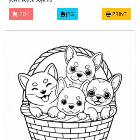
PDF
JPG
PRINT