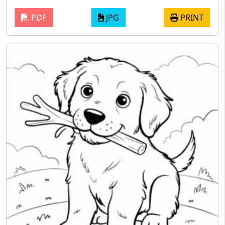
PDF
JPG
PRINT