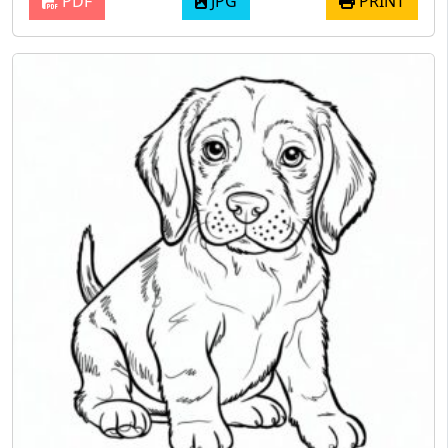
PDF
JPG
PRINT