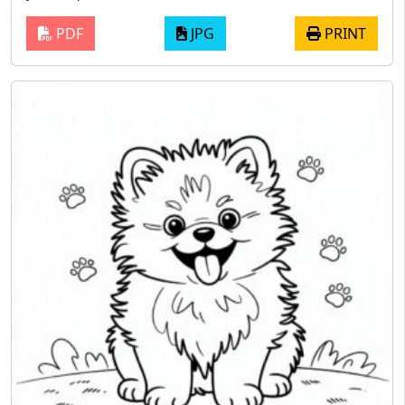
PDF
JPG
PRINT