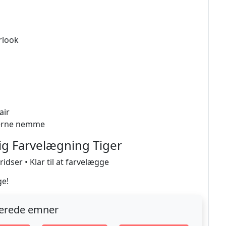
rlook
air
rverne nemme
ig Farvelægning Tiger
idser • Klar til at farvelægge
ge!
terede emner