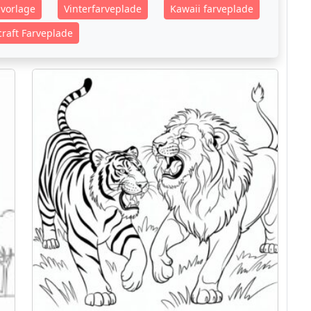
vorlage
Vinterfarveplade
Kawaii farveplade
raft Farveplade