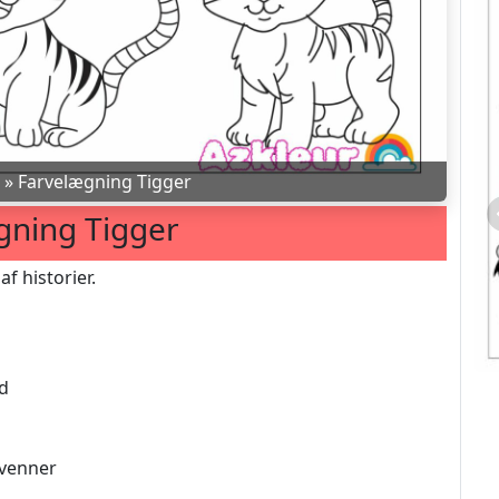
»
Farvelægning Tigger
gning Tigger
f historier.
ad
 venner