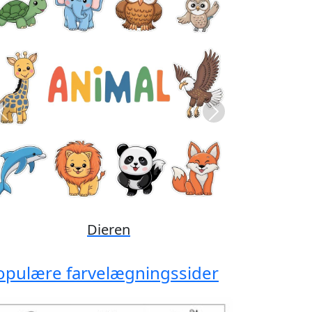
Previous
Next
Disney
opulære farvelægningssider