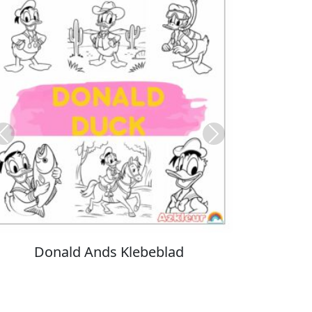
Previous
Next
Stitch Farvelægning