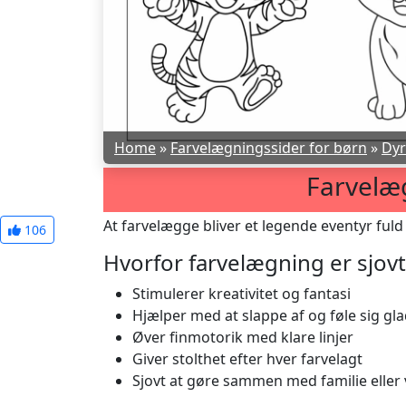
Home
»
Farvelægningssider for børn
»
Dyr
Farvelæ
At farvelægge bliver et legende eventyr fuld a
106
Hvorfor farvelægning er sjovt
Stimulerer kreativitet og fantasi
Hjælper med at slappe af og føle sig gl
Øver finmotorik med klare linjer
Giver stolthet efter hver farvelagt
Sjovt at gøre sammen med familie eller