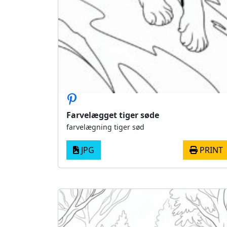
Farvelægget tiger søde
farvelægning tiger sød
JPG
PRINT