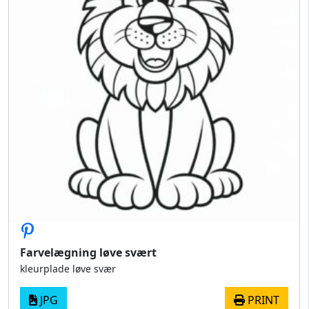
Farvelægning løve svært
kleurplade løve svær
JPG
PRINT