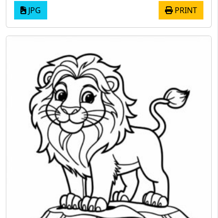
JPG
PRINT