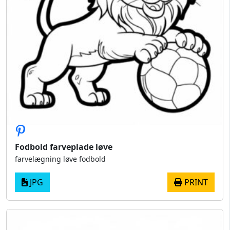
Fodbold farveplade løve
farvelægning løve fodbold
JPG
PRINT