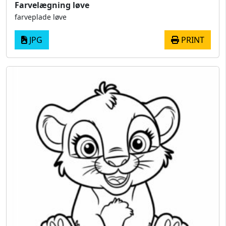
Farvelægning løve
farveplade løve
JPG
PRINT