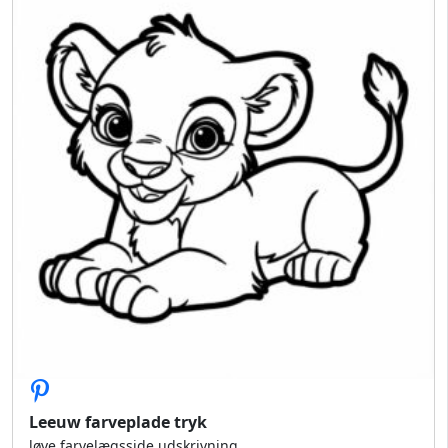
Leeuw farveplade tryk
løve farvelægsside udskrivning