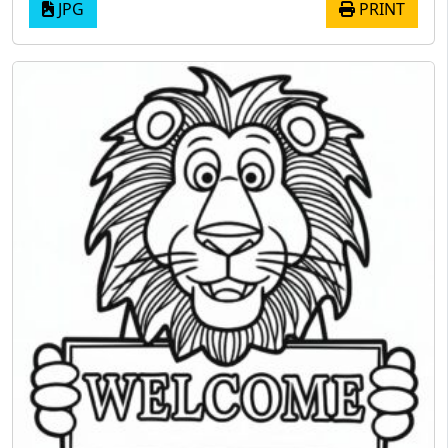
JPG
PRINT