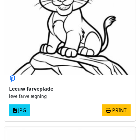
Leeuw farveplade
løve farvelægning
JPG
PRINT