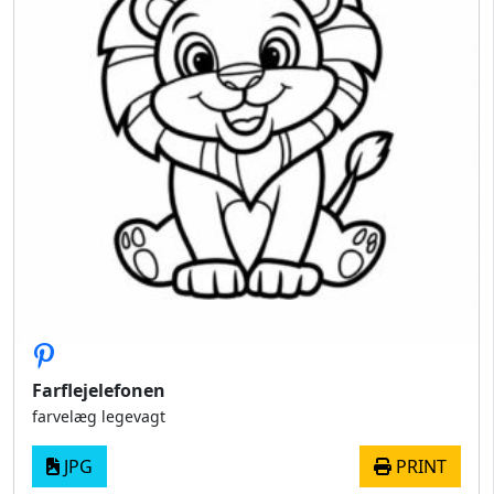
Farflejelefonen
farvelæg legevagt
JPG
PRINT