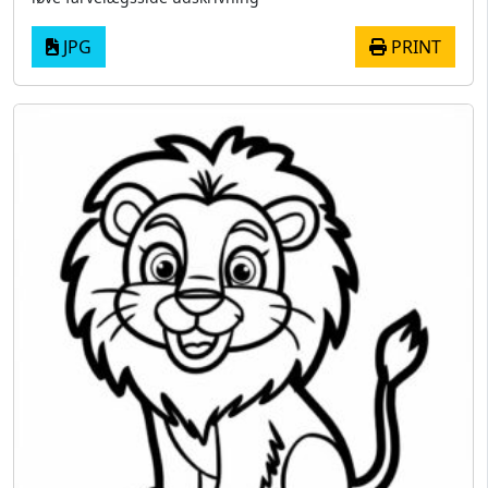
JPG
PRINT