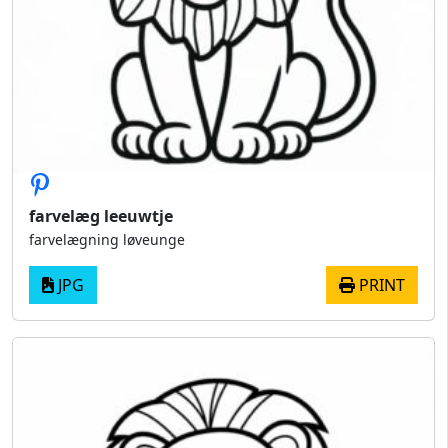
farvelæg leeuwtje
farvelægning løveunge
JPG
PRINT