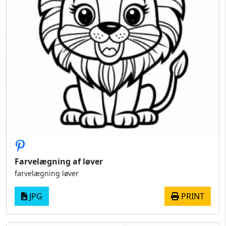
Farvelægning af løver
farvelægning løver
JPG
PRINT