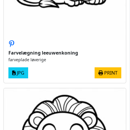
Farvelægning leeuwenkoning
farveplade løverige
JPG
PRINT