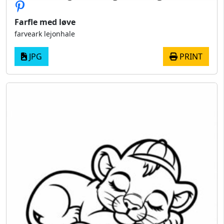
Farfle med løve
farveark lejonhale
JPG
PRINT