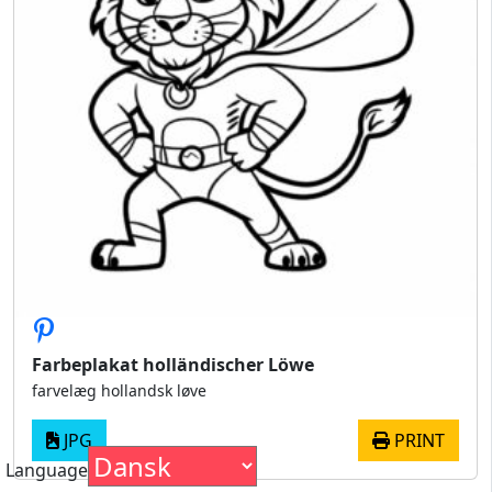
Farbeplakat holländischer Löwe
farvelæg hollandsk løve
JPG
PRINT
Language