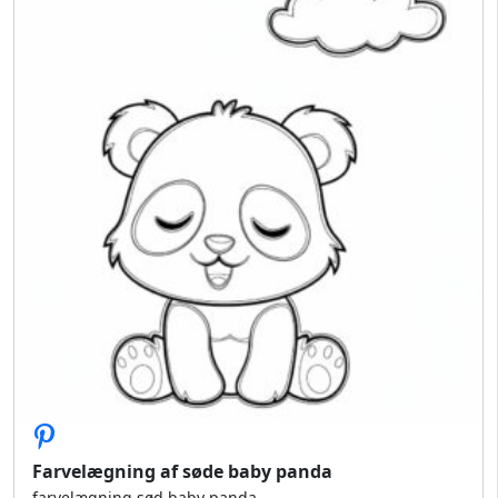
Farvelægning af søde baby panda
farvelægning sød baby panda