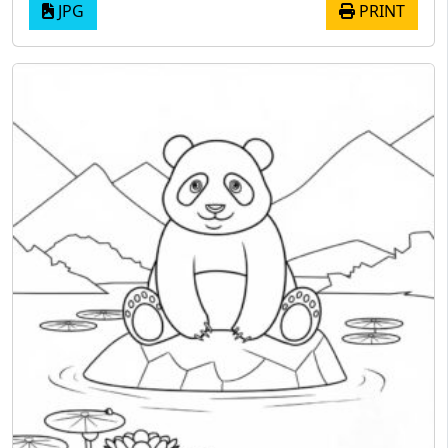
JPG
PRINT