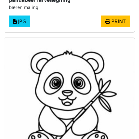
pandabeer farvelægning
bæren maling
JPG
PRINT