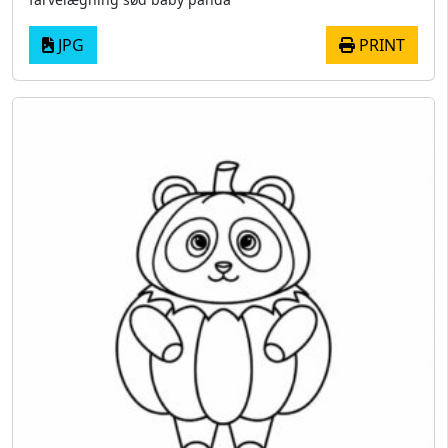
JPG
PRINT