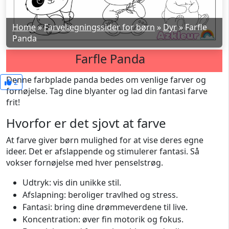
Home
»
Farvelægningssider for børn
»
Dyr
»
Farfle
Panda
Farfle Panda
Denne farbplade panda bedes om venlige farver og
2
fornøjelse. Tag dine blyanter og lad din fantasi farve
frit!
Hvorfor er det sjovt at farve
At farve giver børn mulighed for at vise deres egne
ideer. Det er afslappende og stimulerer fantasi. Så
vokser fornøjelse med hver penselstrøg.
Udtryk: vis din unikke stil.
Afslapning: beroliger travlhed og stress.
Fantasi: bring dine drømmeverdene til live.
Koncentration: øver fin motorik og fokus.