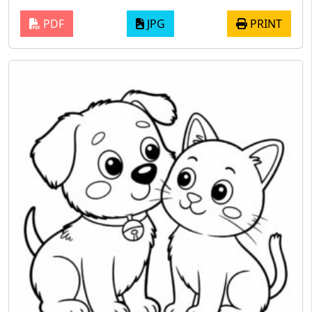
PDF
JPG
PRINT