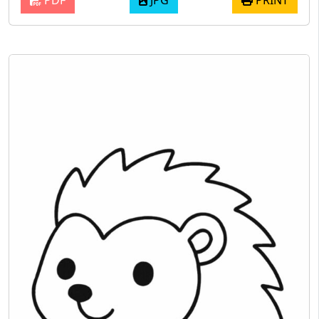
PDF
JPG
PRINT