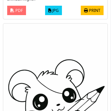
PDF
JPG
PRINT