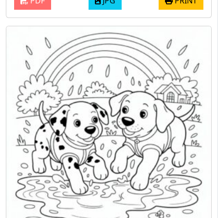
PDF
JPG
PRINT