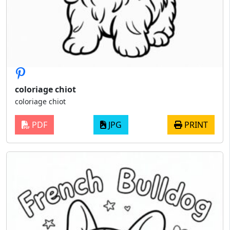
coloriage chiot
coloriage chiot
PDF
JPG
PRINT