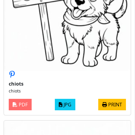
chiots
chiots
PDF
JPG
PRINT