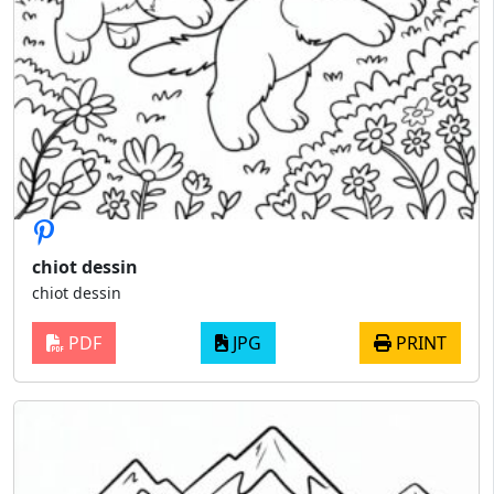
chiot dessin
chiot dessin
PDF
JPG
PRINT