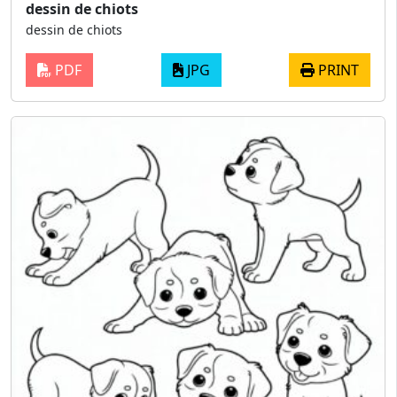
dessin de chiots
dessin de chiots
PDF
JPG
PRINT