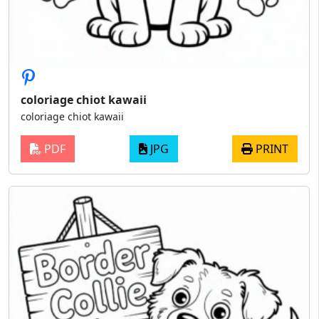
coloriage chiot kawaii
coloriage chiot kawaii
PDF
JPG
PRINT