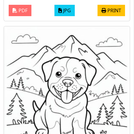
PDF
JPG
PRINT