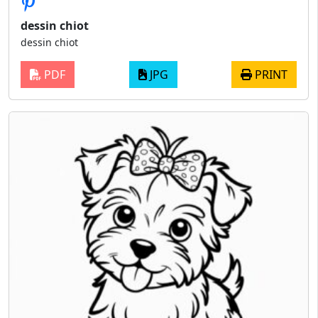
dessin chiot
dessin chiot
PDF
JPG
PRINT