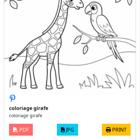
coloriage girafe
coloriage girafe
PDF
JPG
PRINT