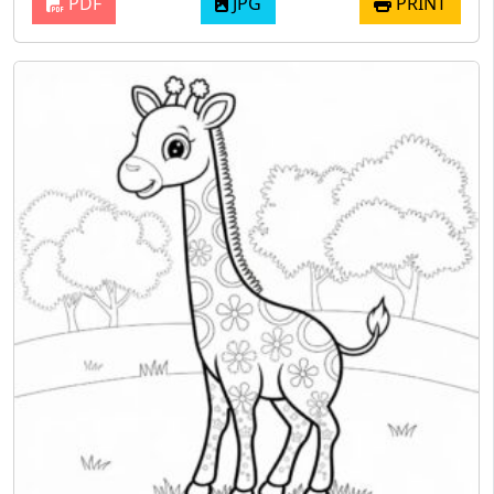
PDF
JPG
PRINT