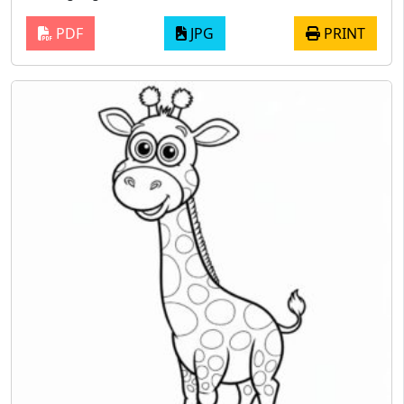
PDF
JPG
PRINT