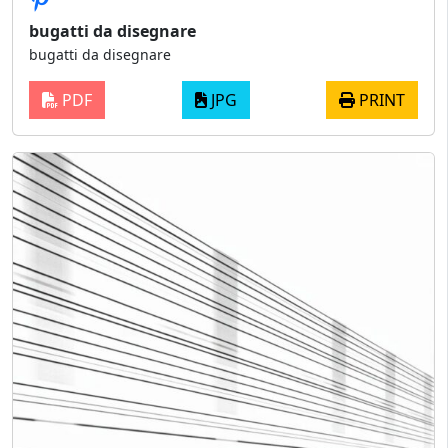
bugatti da disegnare
bugatti da disegnare
PDF
JPG
PRINT