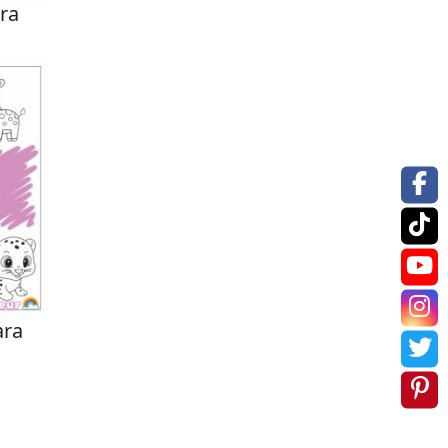
ra
ara