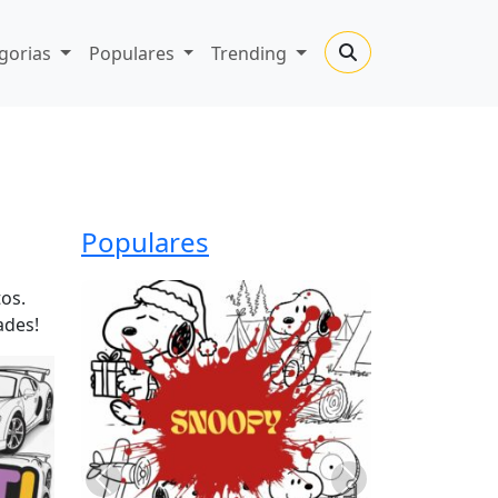
gorias
Populares
Trending
Populares
os.
ades!
Previous
Next