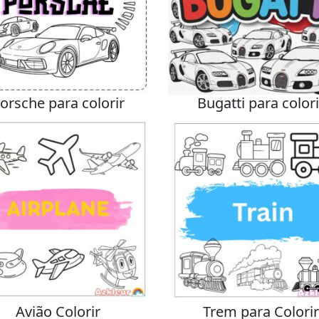
orsche para colorir
Bugatti para colori
Avião Colorir
Trem para Colorir