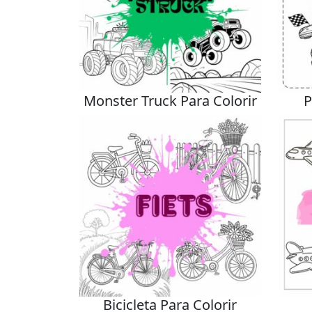
Monster Truck Para Colorir
P
Bicicleta Para Colorir