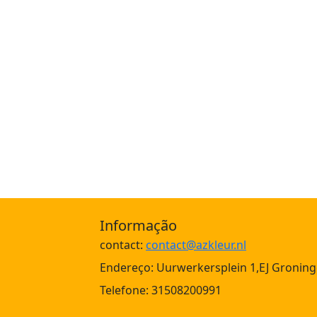
Informação
contact:
contact@azkleur.nl
Endereço: Uurwerkersplein 1,EJ Groning
Telefone: 31508200991