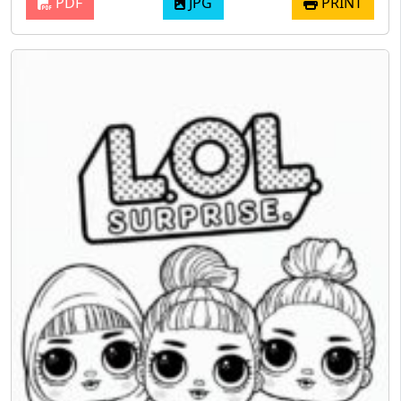
PDF
JPG
PRINT