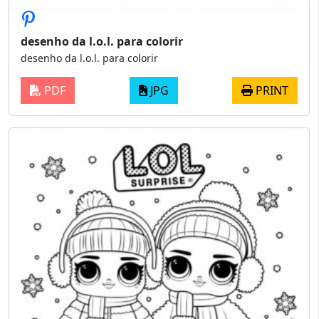
desenho da l.o.l. para colorir
desenho da l.o.l. para colorir
PDF
JPG
PRINT