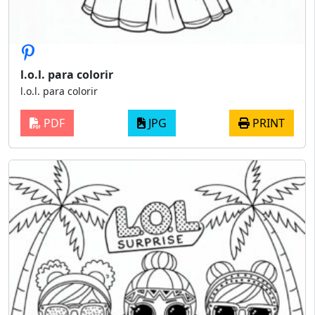
l.o.l. para colorir
l.o.l. para colorir
PDF
JPG
PRINT