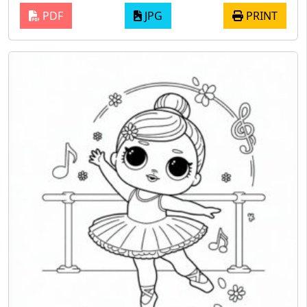
PDF
JPG
PRINT