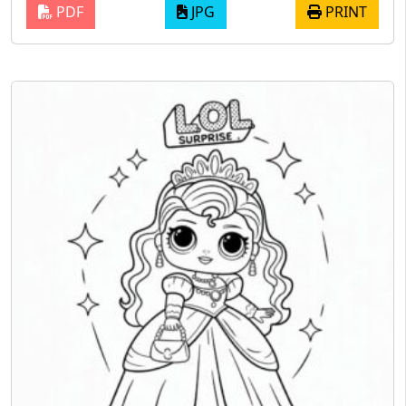
PDF
JPG
PRINT