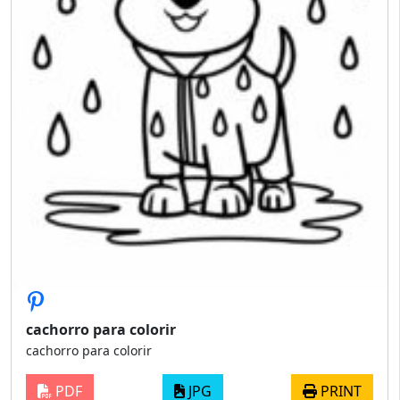
cachorro para colorir
cachorro para colorir
PDF
JPG
PRINT