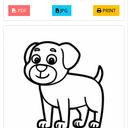
PDF
JPG
PRINT