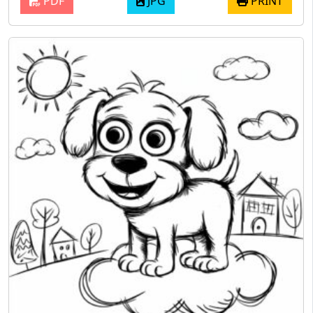
PDF
JPG
PRINT