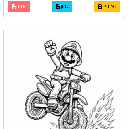
PDF
JPG
PRINT