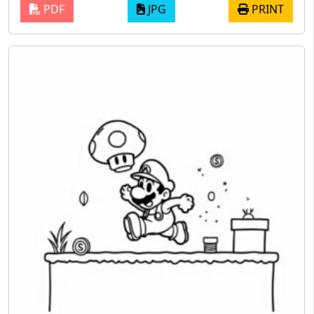
PDF
JPG
PRINT