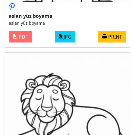
aslan yüz boyama
aslan yüz boyama
PDF
JPG
PRINT