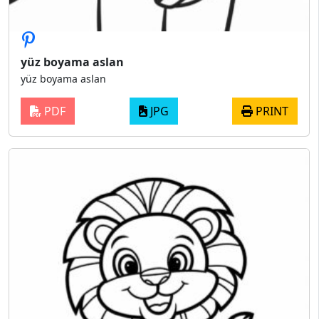
yüz boyama aslan
yüz boyama aslan
PDF
JPG
PRINT