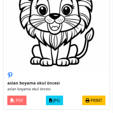
aslan boyama okul öncesi
aslan boyama okul öncesi
PDF
JPG
PRINT