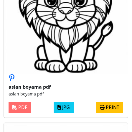
aslan boyama pdf
aslan boyama pdf
PDF
JPG
PRINT