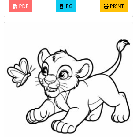
PDF
JPG
PRINT