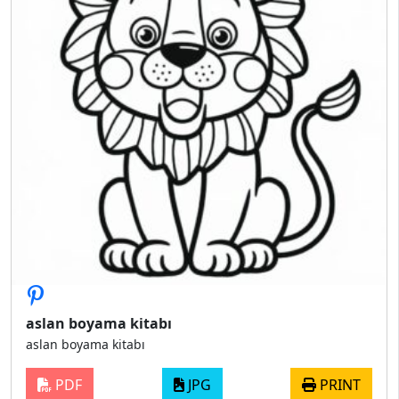
aslan boyama kitabı
aslan boyama kitabı
PDF
JPG
PRINT