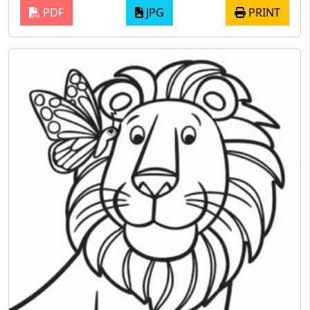
PDF
JPG
PRINT