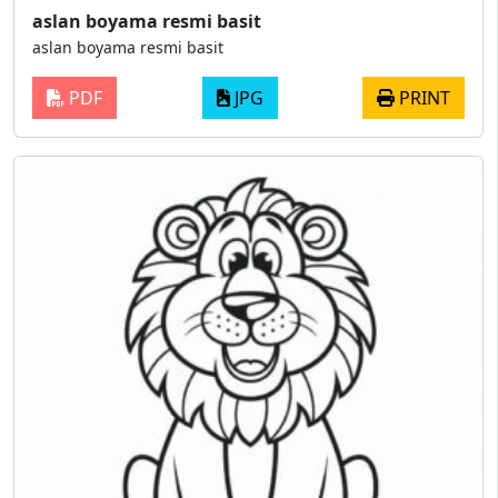
aslan boyama resmi basit
aslan boyama resmi basit
PDF
JPG
PRINT