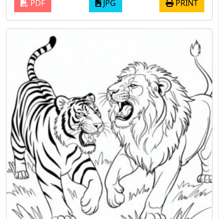
PDF
JPG
PRINT