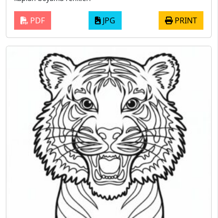
PDF
JPG
PRINT