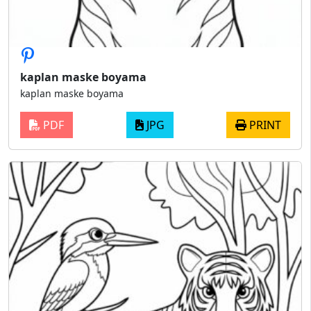
kaplan maske boyama
kaplan maske boyama
PDF
JPG
PRINT