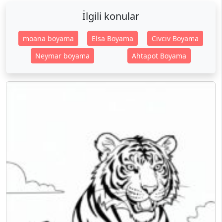
İlgili konular
moana boyama
Elsa Boyama
Civciv Boyama
Neymar boyama
Ahtapot Boyama