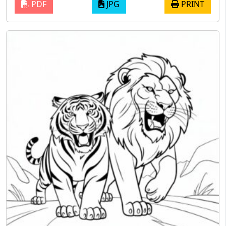
PDF
JPG
PRINT