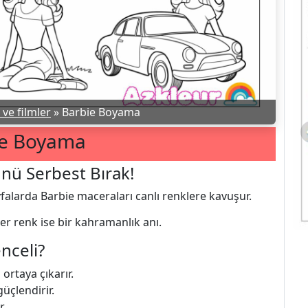
ve filmler
»
Barbie Boyama
ie Boyama
nü Serbest Bırak!
yfalarda Barbie maceraları canlı renklere kavuşur.
er renk ise bir kahramanlık anı.
nceli?
 ortaya çıkarır.
üçlendirir.
r.