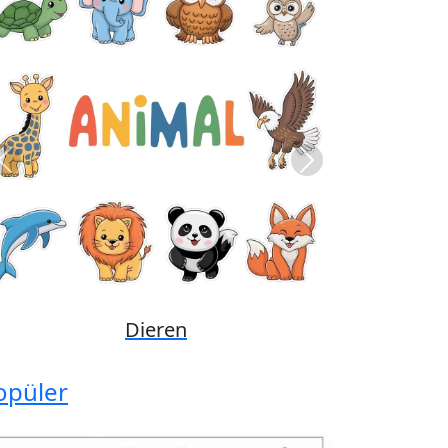
Previous
Next
Disney
opüler