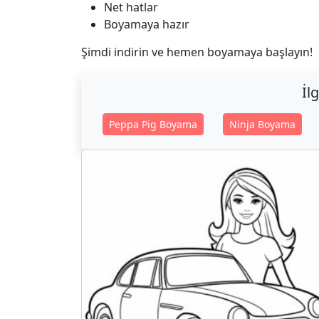
Net hatlar
Boyamaya hazır
Şimdi indirin ve hemen boyamaya başlayın!
İl
Peppa Pig Boyama
Ninja Boyama