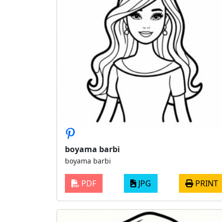
boyama barbi
boyama barbi
PDF
JPG
PRINT