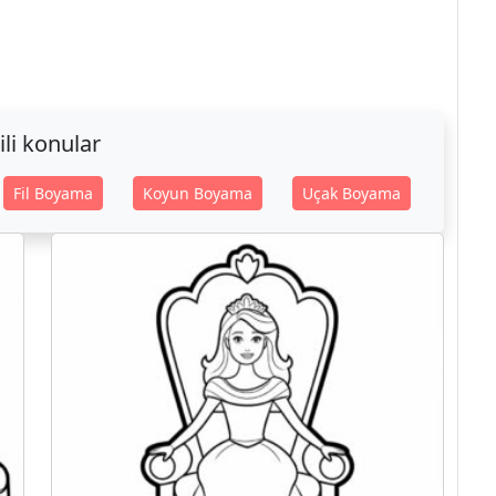
gili konular
Fil Boyama
Koyun Boyama
Uçak Boyama