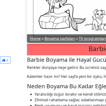
Home
»
Boyama sayfaları
»
TV programları 
Barb
Barbie Boyama ile Hayal Gücü
2
Renkler dünyaya neşe getirir. Bu ücretsiz sa
Kalemler hazır mı? Her sayfa yeni bir öykü, h
Neden Boyama Bu Kadar Eğle
Yaratıcılığı özgür bırakır ve kendi stilinizi
Zihinsel rahatlama sağlar, odaklanmayı g
Renk uyumunu ve hayal gücünü geliştiri