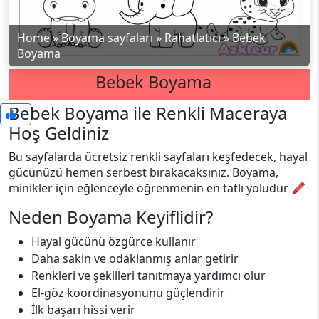
Home
»
Boyama sayfaları
»
Rahatlatıcı
»
Bebek
Boyama
Bebek Boyama
Bebek Boyama ile Renkli Maceraya
1
Hoş Geldiniz
Bu sayfalarda ücretsiz renkli sayfaları keşfedecek, hayal
gücünüzü hemen serbest bırakacaksınız. Boyama,
minikler için eğlenceyle öğrenmenin en tatlı yoludur 🖍️
Neden Boyama Keyiflidir?
Hayal gücünü özgürce kullanır
Daha sakin ve odaklanmış anlar getirir
Renkleri ve şekilleri tanıtmaya yardımcı olur
El-göz koordinasyonunu güçlendirir
İlk başarı hissi verir