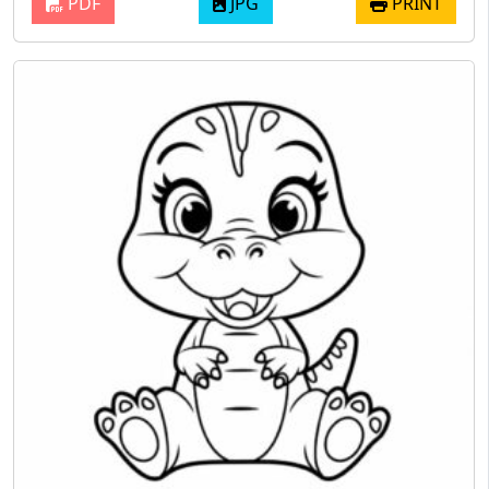
PDF
JPG
PRINT