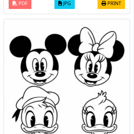
PDF
JPG
PRINT