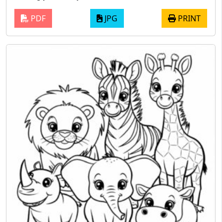
PDF
JPG
PRINT