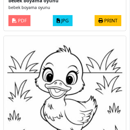
bebek boyama oyunu
bebek boyama oyunu
PDF
JPG
PRINT