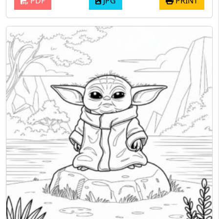
PDF
JPG
PRINT