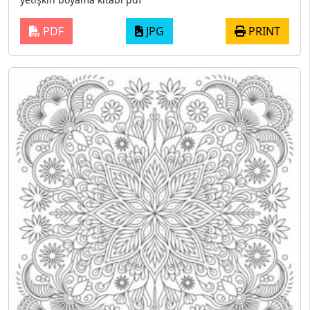
PDF
JPG
PRINT