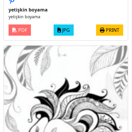
yetişkin boyama
yetişkin boyama
PDF
JPG
PRINT