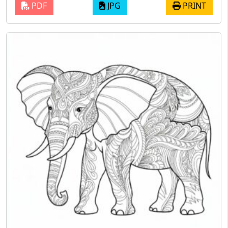
PDF
JPG
PRINT