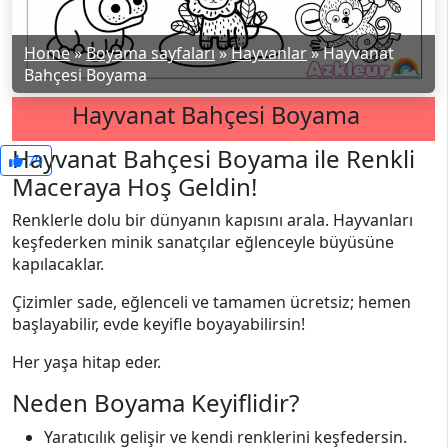
Home
»
Boyama sayfaları
»
Hayvanlar
»
Hayvanat
Bahçesi Boyama
Hayvanat Bahçesi Boyama
Hayvanat Bahçesi Boyama ile Renkli
79
Maceraya Hoş Geldin!
Renklerle dolu bir dünyanın kapısını arala. Hayvanları
keşfederken minik sanatçılar eğlenceyle büyüsüne
kapılacaklar.
Çizimler sade, eğlenceli ve tamamen ücretsiz; hemen
başlayabilir, evde keyifle boyayabilirsin!
Her yaşa hitap eder.
Neden Boyama Keyiflidir?
Yaratıcılık gelişir ve kendi renklerini keşfedersin.