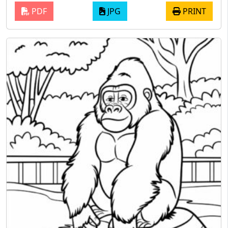
PDF
JPG
PRINT