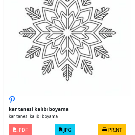
kar tanesi kalıbı boyama
kar tanesi kalıbı boyama
PDF
JPG
PRINT