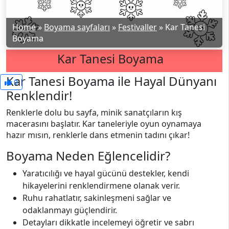
Home
»
Boyama sayfaları
»
Festivaller
»
Kar Tanesi
Boyama
Kar Tanesi Boyama
Kar Tanesi Boyama ile Hayal Dünyanı
0
Renklendir!
Renklerle dolu bu sayfa, minik sanatçıların kış
macerasını başlatır. Kar taneleriyle oyun oynamaya
hazır mısın, renklerle dans etmenin tadını çıkar!
Boyama Neden Eğlencelidir?
Yaratıcılığı ve hayal gücünü destekler, kendi
hikayelerini renklendirmene olanak verir.
Ruhu rahatlatır, sakinleşmeni sağlar ve
odaklanmayı güçlendirir.
Detayları dikkatle incelemeyi öğretir ve sabrı