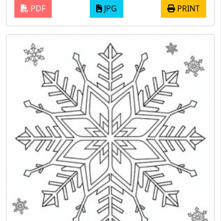
PDF
JPG
PRINT