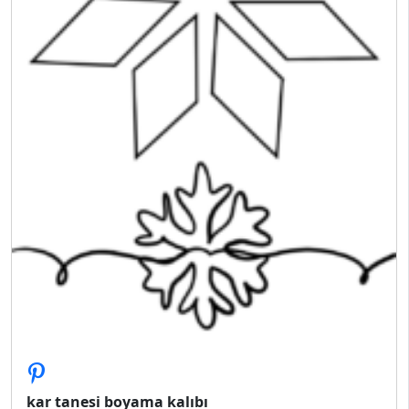
kar tanesi boyama kalıbı