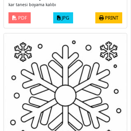
kar tanesi boyama kalıbı
PDF
JPG
PRINT