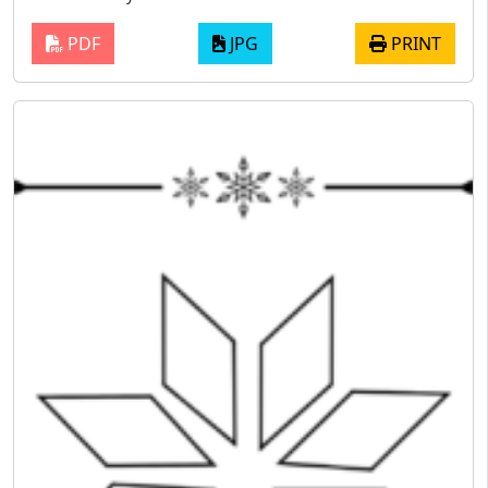
PDF
JPG
PRINT