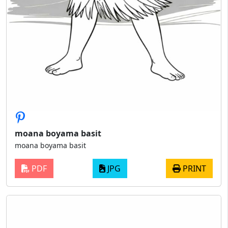
moana boyama basit
moana boyama basit
PDF
JPG
PRINT