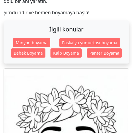
dolu bir anı yaratın.
Şimdi indir ve hemen boyamaya başla!
İlgili konular
Minyon boyama
Paskalya yumurtası boyama
Bebek Boyama
Kalp Boyama
Panter Boyama