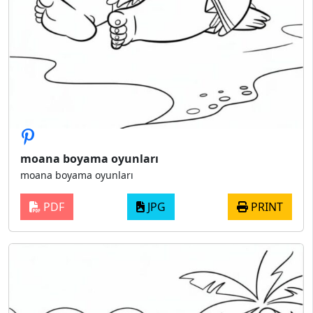
moana boyama oyunları
moana boyama oyunları
PDF
JPG
PRINT