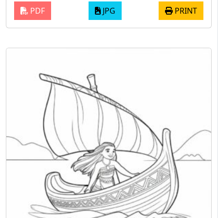
PDF
JPG
PRINT