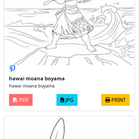
hawai moana boyama
hawai moana boyama
PDF
JPG
PRINT