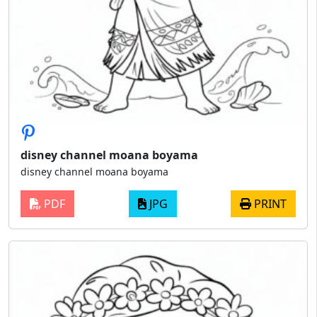
disney channel moana boyama
disney channel moana boyama
PDF
JPG
PRINT