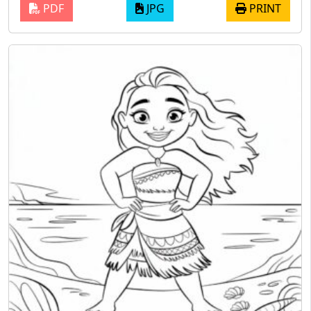
PDF
JPG
PRINT