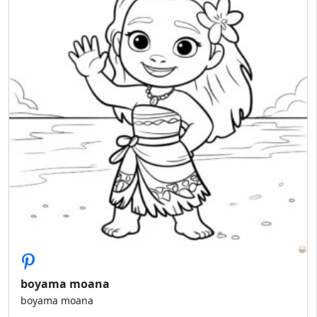
boyama moana
boyama moana