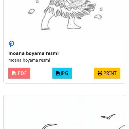
moana boyama resmi
moana boyama resmi
PDF
JPG
PRINT