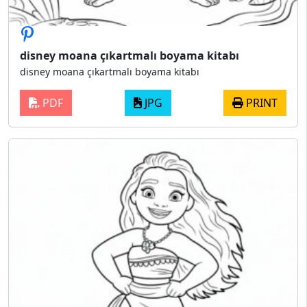
disney moana çıkartmalı boyama kitabı
disney moana çıkartmalı boyama kitabı
PDF
JPG
PRINT