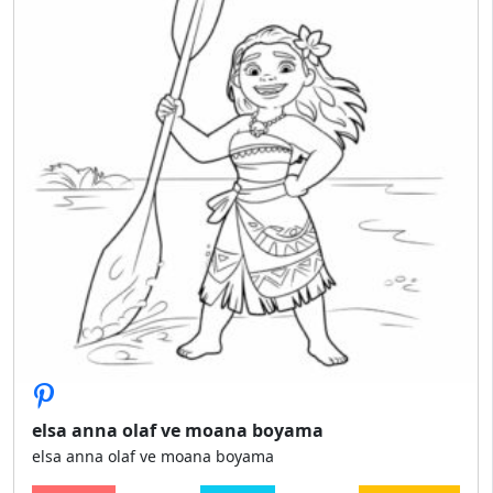
elsa anna olaf ve moana boyama
elsa anna olaf ve moana boyama