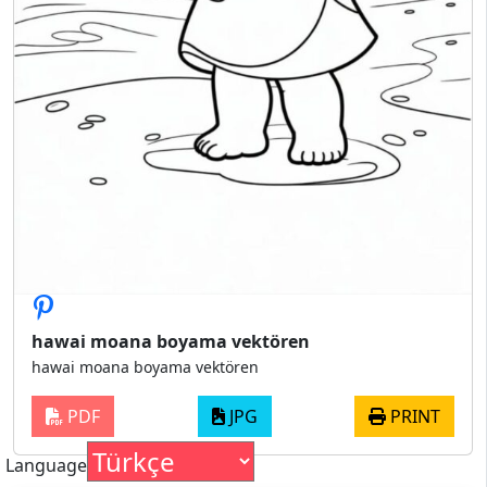
hawai moana boyama vektören
hawai moana boyama vektören
PDF
JPG
PRINT
Language