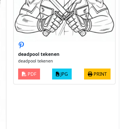
deadpool tekenen
deadpool tekenen
PDF
JPG
PRINT