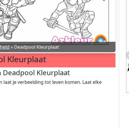
held
»
Deadpool Kleurplaat
l Kleurplaat
n Deadpool Kleurplaat
n laat je verbeelding tot leven komen. Laat elke