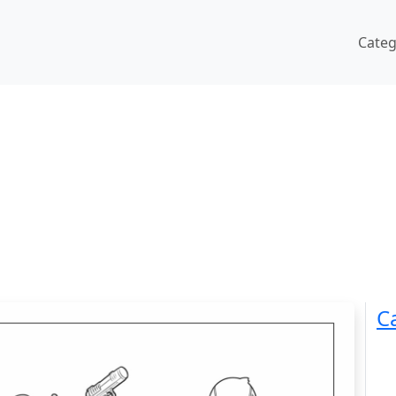
Cate
C