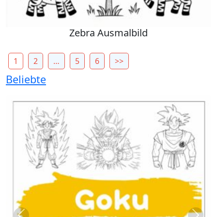
Zebra Ausmalbild
1
2
…
5
6
>>
Beliebte