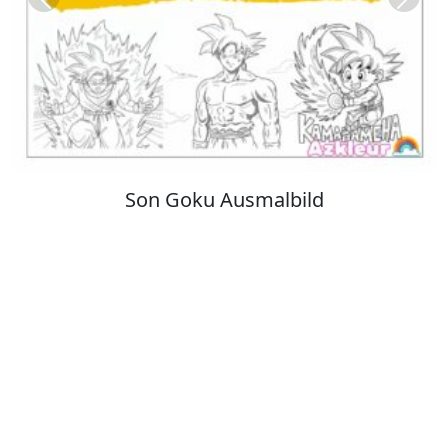
Previous
Next
Kuromi Ausmalbilder