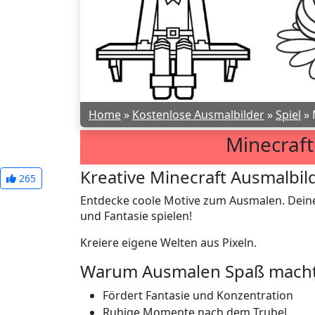
Home
»
Kostenlose Ausmalbilder
»
Spiel
»
Minecraft
Kreative Minecraft Ausmalbi
265
Entdecke coole Motive zum Ausmalen. Deine
und Fantasie spielen!
Kreiere eigene Welten aus Pixeln.
Warum Ausmalen Spaß mach
Fördert Fantasie und Konzentration
Ruhige Momente nach dem Trubel