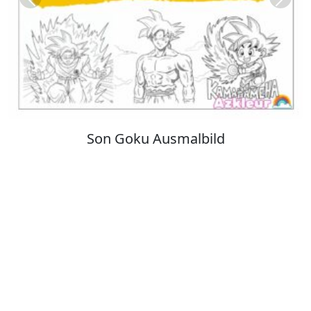
Previous
Next
Kuromi Ausmalbilder