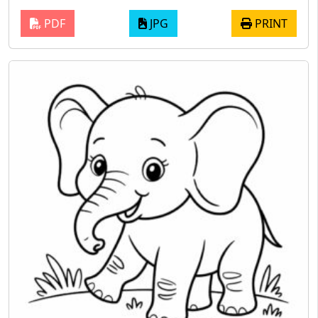
PDF
JPG
PRINT