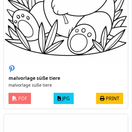
malvorlage süße tiere
malvorlage süße tiere
PDF
JPG
PRINT