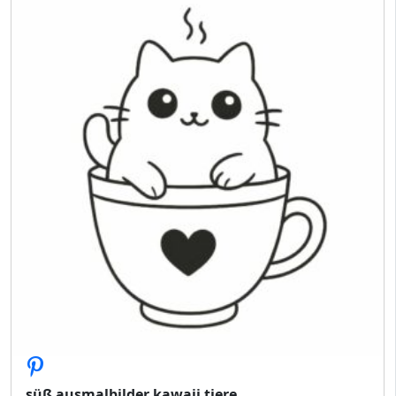
süß ausmalbilder kawaii tiere