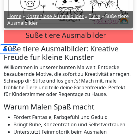
Home
»
Kostenlose Ausmalbilder
»
Tiere
»
Süße tiere
Ausmalbilder
Süße tiere Ausmalbilder
Süße tiere Ausmalbilder: Kreative
325
Freude für kleine Künstler
Willkommen in unserer bunten Malwelt. Entdecke
bezaubernde Motive, die sofort zu Kreativität anregen.
Schnapp dir Stifte und los geht’s! Mach mit, male
fröhliche Tiere und teile deine Farbenfreude. Perfekt
für Kinderzimmer oder Regentage zu Hause.
Warum Malen Spaß macht
Fördert Fantasie, Farbgefühl und Geduld
Bringt Ruhe, Konzentration und Selbstvertrauen
Unterstützt Feinmotorik beim Ausmalen