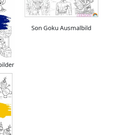
Son Goku Ausmalbild
bilder