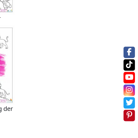
r
g der