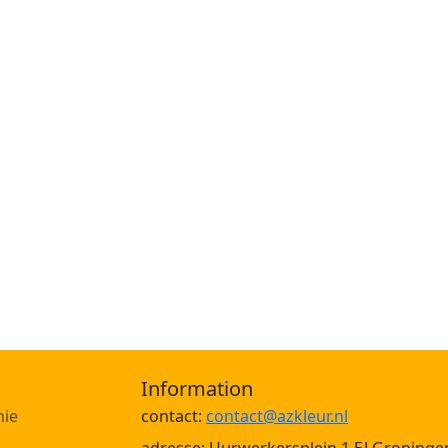
Information
nie
contact:
contact@azkleur.nl
adresse: Uurwerkersplein 1,EJ Groninge