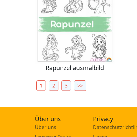
Rapunzel ausmalbild
1
2
3
>>
Über uns
Privacy
Über uns
Datenschutzrichtli
Laurence Focke
Lizenz