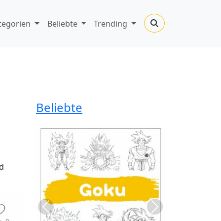
tegorien
Beliebte
Trending
Beliebte
nd
Previous
Next