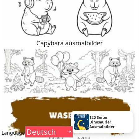
Capybara ausmalbilder
120 Seiten
Dinosaurier
Ausmalbilder
Language