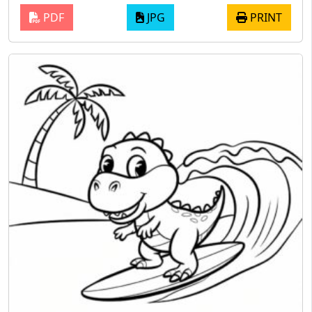
PDF
JPG
PRINT