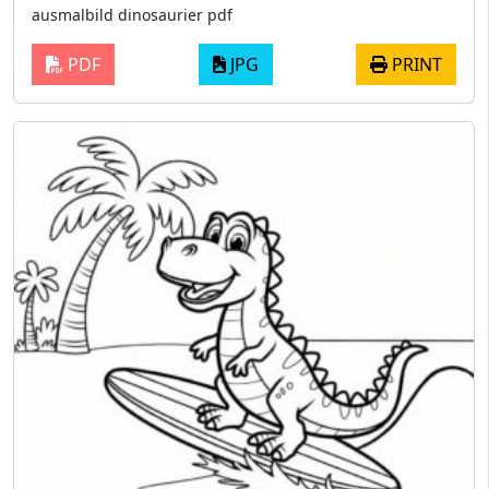
ausmalbild dinosaurier pdf
PDF
JPG
PRINT