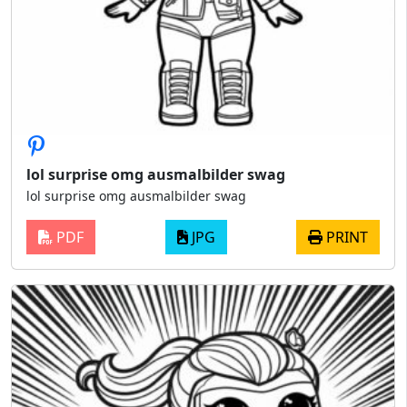
lol surprise omg ausmalbilder swag
lol surprise omg ausmalbilder swag
PDF
JPG
PRINT