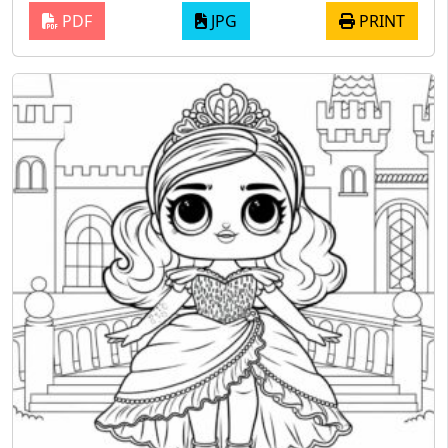
PDF
JPG
PRINT