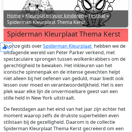
Home
»
Kleurplaten voor kinderen
»
Festival
»
Spiderman Kleurplaat Thema Kerst
Spiderman Kleurplaat Thema Kerst
In onze gids over
Spiderman Kleurplaat
hebben we de
0
uitdagende wereld van Peter Parker verkend, met
spectaculaire sprongen tussen wolkenkrabbers om de
gerechtigheid te bewaken. Het inkleuren van het
iconische spinnenpak en de intense gevechten helpt
niet alleen bij het oefenen van geduld, maar biedt ook
lessen over moed en verantwoordelijkheid. Het is een
plek waar elke lijn de onvermoeibare geest van een
stille held in New York uitstraalt.
De feestdagen aan het eind van het jaar zijn echter het
moment waarop zelfs de drukste superhelden even
stilstaan bij de gezelligheid. Daarom is de collectie
Spiderman Kleurplaat Thema Kerst gecreëerd om een