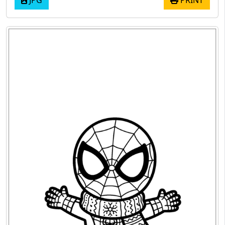
JPG
PRINT