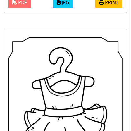
PDF
JPG
PRINT