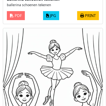
ballerina schoenen tekenen
PDF
JPG
PRINT