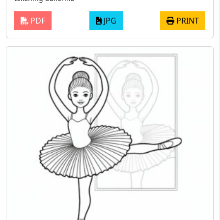
PDF
JPG
PRINT