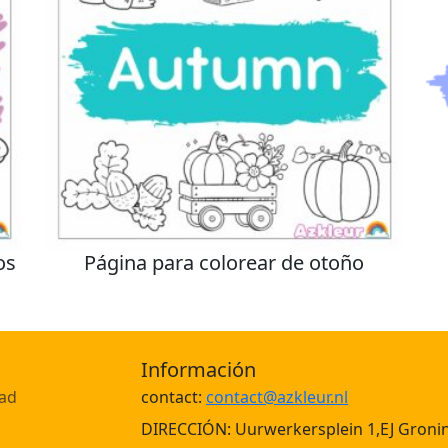
os
Página para colorear de otoño
Información
dad
contact:
contact@azkleur.nl
DIRECCIÓN: Uurwerkersplein 1,EJ Groni