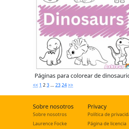
Páginas para colorear de dinosauri
<<
1
2
3
…
23
24
>>
Sobre nosotros
Privacy
Sobre nosotros
Política de privaci
Laurence Focke
Página de licencia