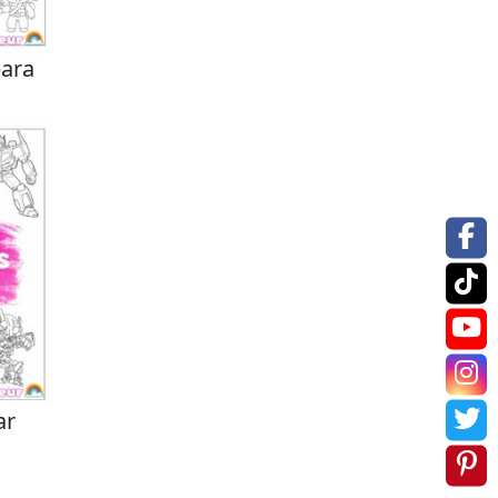
para
ar