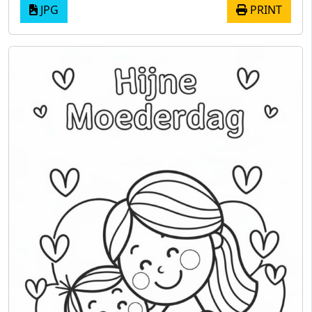
JPG
PRINT