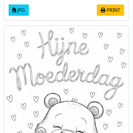
JPG
PRINT