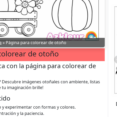
a
»
Página para colorear de otoño
colorear de otoño
a con la página para colorear de
r? Descubre imágenes otoñales con ambiente, listas
 tu imaginación brille!
tido
e y experimentar con formas y colores.
tración y la paciencia.