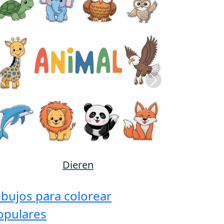
Previous
Next
Disney
ibujos para colorear
opulares