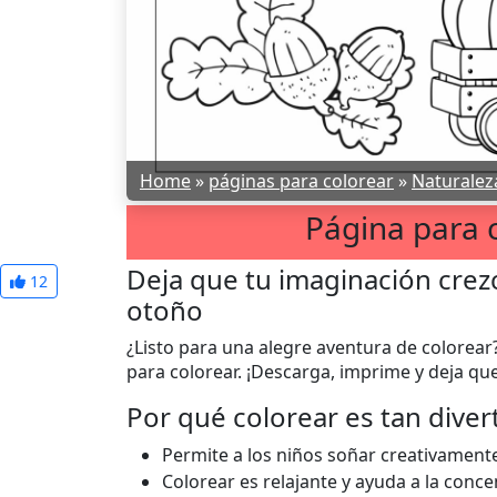
Home
»
páginas para colorear
»
Naturalez
Página para 
Deja que tu imaginación crezc
12
otoño
¿Listo para una alegre aventura de colorea
para colorear. ¡Descarga, imprime y deja que
Por qué colorear es tan diver
Permite a los niños soñar creativament
Colorear es relajante y ayuda a la concen