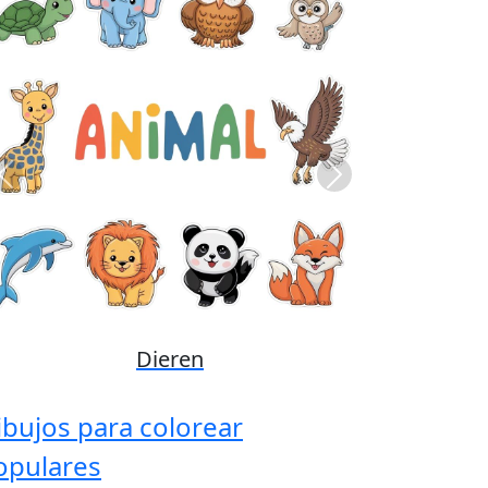
Previous
Next
Disney
ibujos para colorear
opulares